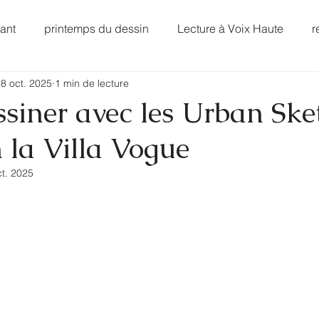
vant
printemps du dessin
Lecture à Voix Haute
r
8 oct. 2025
1 min de lecture
Atelier bijoux creation
siner avec les Urban Ske
 la Villa Vogue
ct. 2025