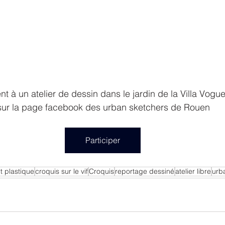
nt à un atelier de dessin dans le jardin de la Villa Vogue
ire sur la page facebook des urban sketchers de Rouen 
Participer
rt plastique
croquis sur le vif
Croquis
reportage dessiné
atelier libre
urb